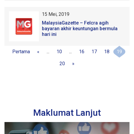
15 Mei, 2019
MalaysiaGazette – Felcra agih
bayaran akhir keuntungan bermula
hari ini
Pertama
«
...
10
...
16
17
18
19
20
»
Maklumat Lanjut